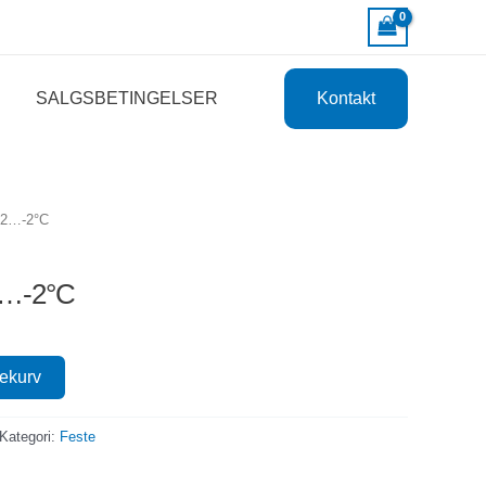
SALGSBETINGELSER
Kontakt
+2…-2°C
2…-2°C
lekurv
Kategori:
Feste