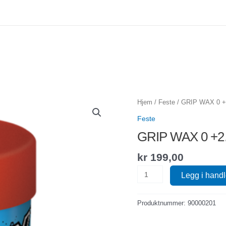
Hjem
/
Feste
/ GRIP WAX 0 
Feste
GRIP WAX 0 +
kr
199,00
GRIP
Legg i hand
WAX
0
Produktnummer:
90000201
+2...-2°C
antall